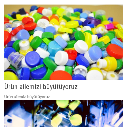
Ürün ailemizi büyütüyoruz
Ürün ailemizi büyütüyoruz