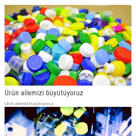
Ürün ailemizi büyütüyoruz
Ürün ailemizi büyütüyoruz