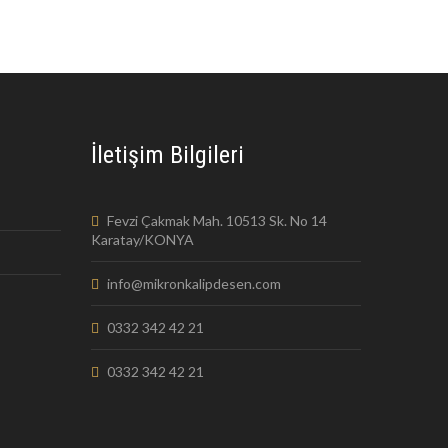
İletişim Bilgileri
Fevzi Çakmak Mah. 10513 Sk. No 14
Karatay/KONYA
info@mikronkalipdesen.com
0332 342 42 21
0332 342 42 21