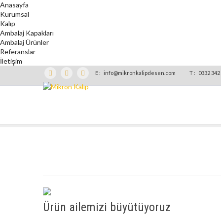
Anasayfa
Kurumsal
Kalıp
Ambalaj Kapakları
Ambalaj Ürünler
Referanslar
İletişim
E :
info@mikronkalipdesen.com
T :
0332 342 
Ürün ailemizi büyütüyoruz