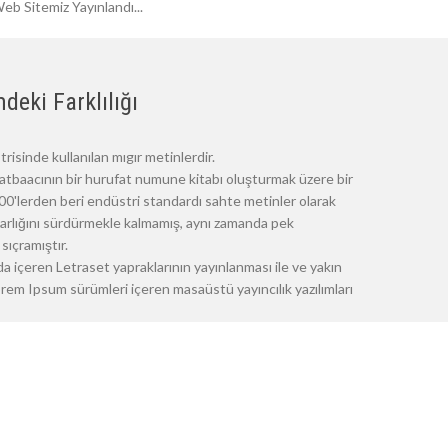
eb Sitemiz Yayınlandı...
deki Farklılığı
risinde kullanılan mıgır metinlerdir.
atbaacının bir hurufat numune kitabı oluşturmak üzere bir
 1500'lerden beri endüstri standardı sahte metinler olarak
 varlığını sürdürmekle kalmamış, aynı zamanda pek
sıçramıştır.
a içeren Letraset yapraklarının yayınlanması ile ve yakın
m Ipsum sürümleri içeren masaüstü yayıncılık yazılımları