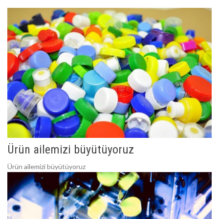
Ürün ailemizi büyütüyoruz
Ürün ailemizi büyütüyoruz