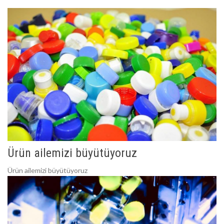
Ürün ailemizi büyütüyoruz
Ürün ailemizi büyütüyoruz