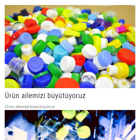
Ürün ailemizi büyütüyoruz
Ürün ailemizi büyütüyoruz