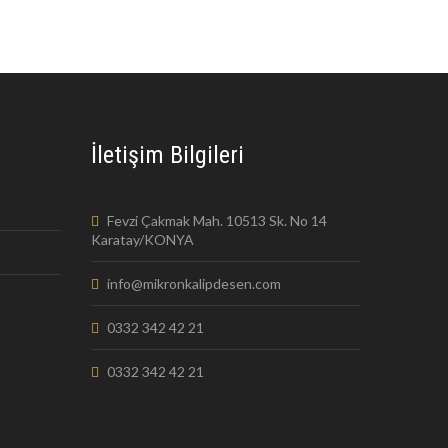
İletişim Bilgileri
Fevzi Çakmak Mah. 10513 Sk. No 14
Karatay/KONYA
info@mikronkalipdesen.com
0332 342 42 21
0332 342 42 21