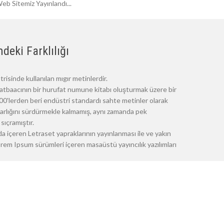
eb Sitemiz Yayınlandı...
deki Farklılığı
risinde kullanılan mıgır metinlerdir.
atbaacının bir hurufat numune kitabı oluşturmak üzere bir
 1500'lerden beri endüstri standardı sahte metinler olarak
 varlığını sürdürmekle kalmamış, aynı zamanda pek
sıçramıştır.
a içeren Letraset yapraklarının yayınlanması ile ve yakın
m Ipsum sürümleri içeren masaüstü yayıncılık yazılımları