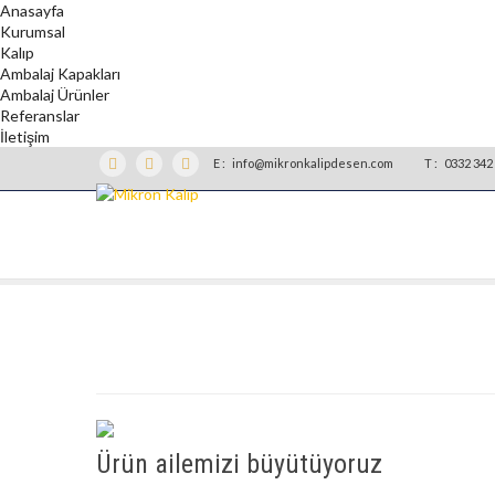
Anasayfa
Kurumsal
Kalıp
Ambalaj Kapakları
Ambalaj Ürünler
Referanslar
İletişim
E :
info@mikronkalipdesen.com
T :
0332 342 
Ürün ailemizi büyütüyoruz