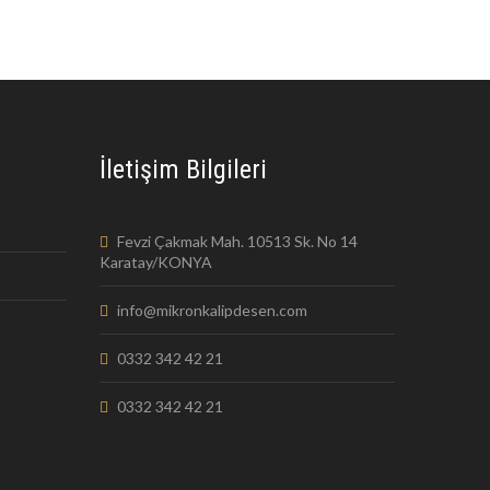
İletişim Bilgileri
Fevzi Çakmak Mah. 10513 Sk. No 14
Karatay/KONYA
info@mikronkalipdesen.com
0332 342 42 21
0332 342 42 21