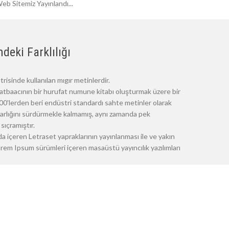
eb Sitemiz Yayınlandı...
deki Farklılığı
risinde kullanılan mıgır metinlerdir.
atbaacının bir hurufat numune kitabı oluşturmak üzere bir
 1500'lerden beri endüstri standardı sahte metinler olarak
 varlığını sürdürmekle kalmamış, aynı zamanda pek
sıçramıştır.
a içeren Letraset yapraklarının yayınlanması ile ve yakın
m Ipsum sürümleri içeren masaüstü yayıncılık yazılımları