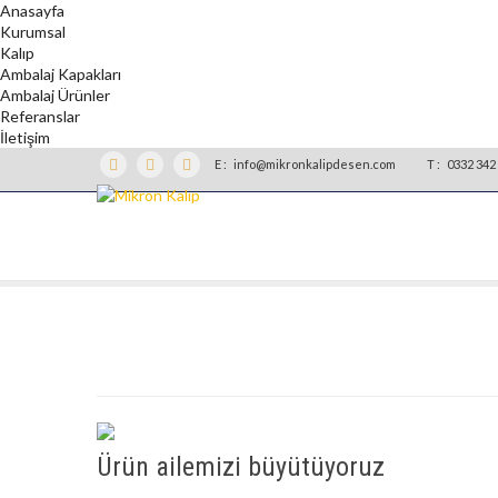
Anasayfa
Kurumsal
Kalıp
Ambalaj Kapakları
Ambalaj Ürünler
Referanslar
İletişim
E :
info@mikronkalipdesen.com
T :
0332 342 
Ürün ailemizi büyütüyoruz