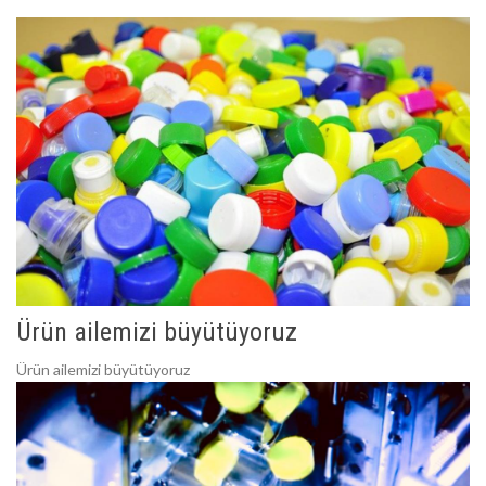
Ürün ailemizi büyütüyoruz
Ürün ailemizi büyütüyoruz