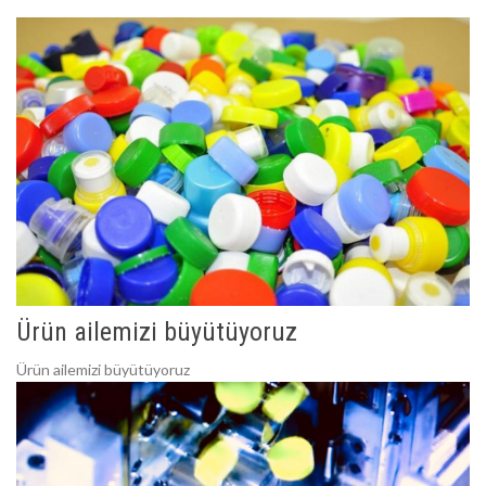
Ürün ailemizi büyütüyoruz
Ürün ailemizi büyütüyoruz