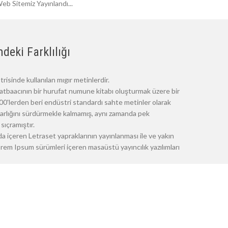
eb Sitemiz Yayınlandı...
deki Farklılığı
risinde kullanılan mıgır metinlerdir.
atbaacının bir hurufat numune kitabı oluşturmak üzere bir
 1500'lerden beri endüstri standardı sahte metinler olarak
 varlığını sürdürmekle kalmamış, aynı zamanda pek
sıçramıştır.
a içeren Letraset yapraklarının yayınlanması ile ve yakın
m Ipsum sürümleri içeren masaüstü yayıncılık yazılımları