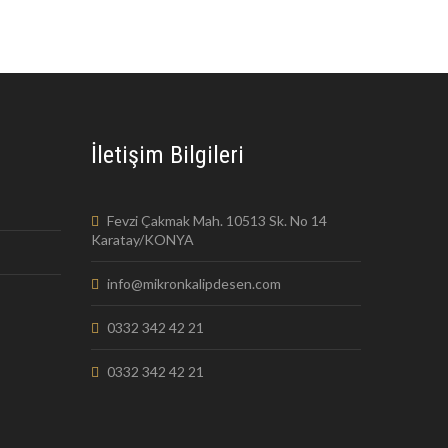
İletişim Bilgileri
Fevzi Çakmak Mah. 10513 Sk. No 14
Karatay/KONYA
info@mikronkalipdesen.com
0332 342 42 21
0332 342 42 21