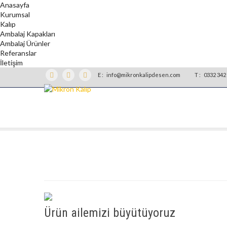
Anasayfa
Kurumsal
Kalıp
Ambalaj Kapakları
Ambalaj Ürünler
Referanslar
İletişim
E :
info@mikronkalipdesen.com
T :
0332 342 
Ürün ailemizi büyütüyoruz