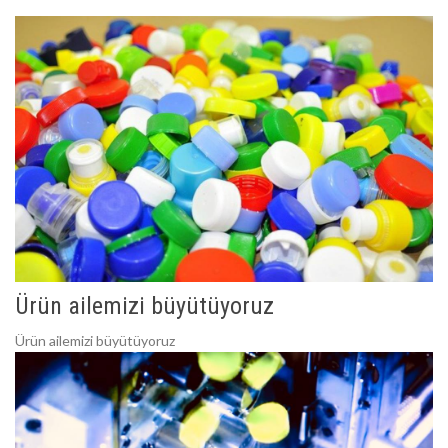
Ürün ailemizi büyütüyoruz
Ürün ailemizi büyütüyoruz