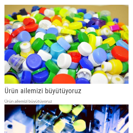
Ürün ailemizi büyütüyoruz
Ürün ailemizi büyütüyoruz