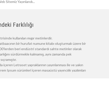
eb Sitemiz Yayınlandı...
deki Farklılığı
risinde kullanılan mıgır metinlerdir.
atbaacının bir hurufat numune kitabı oluşturmak üzere bir
 1500'lerden beri endüstri standardı sahte metinler olarak
 varlığını sürdürmekle kalmamış, aynı zamanda pek
sıçramıştır.
a içeren Letraset yapraklarının yayınlanması ile ve yakın
m Ipsum sürümleri içeren masaüstü yayıncılık yazılımları