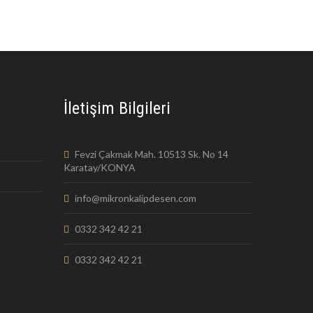
İletişim Bilgileri
Fevzi Çakmak Mah. 10513 Sk. No 14
Karatay/KONYA
info@mikronkalipdesen.com
0332 342 42 21
0332 342 42 21