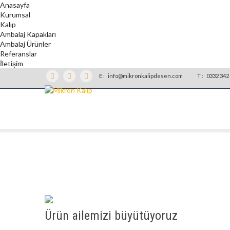
Anasayfa
Kurumsal
Kalıp
Ambalaj Kapakları
Ambalaj Ürünler
Referanslar
İletişim
E :
info@mikronkalipdesen.com
T :
0332 342 
Ürün ailemizi büyütüyoruz