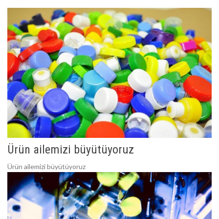
Ürün ailemizi büyütüyoruz
Ürün ailemizi büyütüyoruz