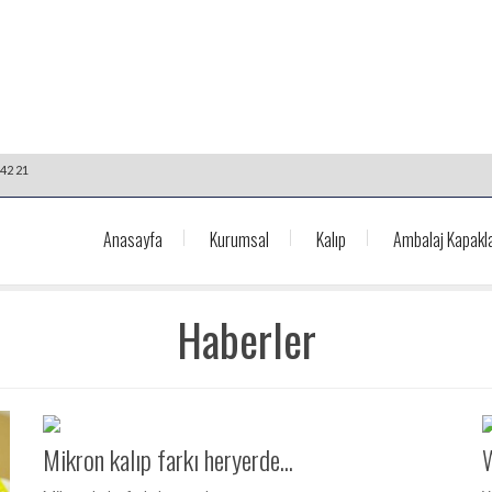
42 21
Anasayfa
Kurumsal
Kalıp
Ambalaj Kapakla
Haberler
Mikron kalıp farkı heryerde...
W