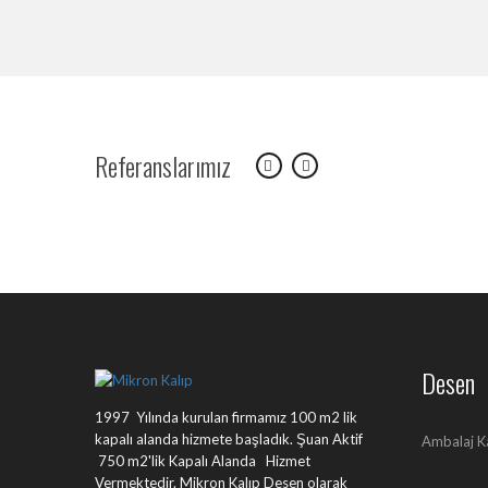
Referanslarımız
Desen
1997 Yılında kurulan firmamız 100 m2 lik
kapalı alanda hizmete başladık. Şuan Aktif
Ambalaj K
750 m2'lik Kapalı Alanda Hizmet
Vermektedir. Mikron Kalıp Desen olarak