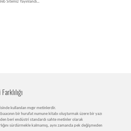
eb Sitemiz Yayınlandı...
Farklılığı
inde kullanılan mıgır metinlerdir.
baacının bir hurufat numune kitabı oluşturmak üzere bir yazı
erden beri endüstri standardı sahte metinler olarak
varlığını sürdürmekle kalmamış, aynı zamanda pek değişmeden