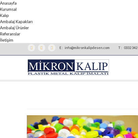
Anasayfa
Kurumsal
Kalıp
Ambalaj Kapakları
Ambalaj Ürünler
Referanslar
İletişim
E :
info@mikronkalipdesen.com
T :
0332 342 