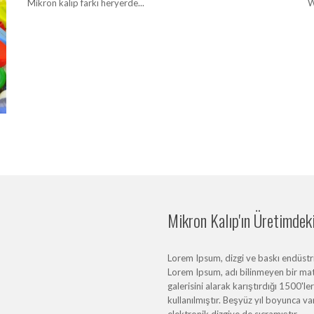
Mikron kalıp farkı heryerde...
W
Mikron Kalıp'ın Üretimdeki 
Lorem Ipsum, dizgi ve baskı endüstris
Lorem Ipsum, adı bilinmeyen bir mat
galerisini alarak karıştırdığı 1500'l
kullanılmıştır. Beşyüz yıl boyunca 
elektronik dizgiye de sıçramıştır.