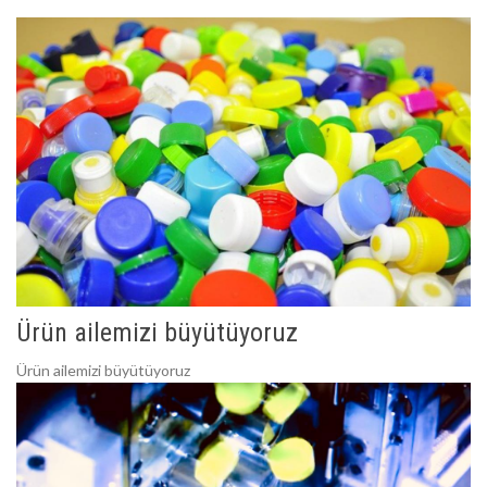
Ürün ailemizi büyütüyoruz
Ürün ailemizi büyütüyoruz