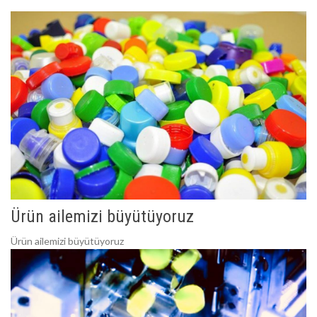
Ürün ailemizi büyütüyoruz
Ürün ailemizi büyütüyoruz