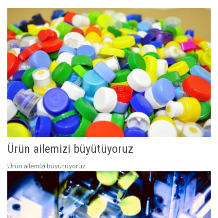
Ürün ailemizi büyütüyoruz
Ürün ailemizi büyütüyoruz