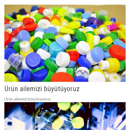
Ürün ailemizi büyütüyoruz
Ürün ailemizi büyütüyoruz