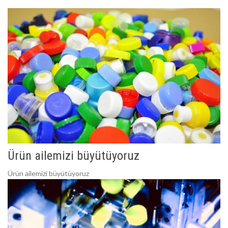
Ürün ailemizi büyütüyoruz
Ürün ailemizi büyütüyoruz