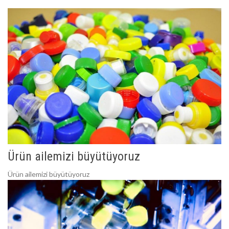
Ürün ailemizi büyütüyoruz
Ürün ailemizi büyütüyoruz