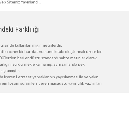
eb Sitemiz Yayınlandı...
deki Farklılığı
risinde kullanılan mıgır metinlerdir.
atbaacının bir hurufat numune kitabı oluşturmak üzere bir
 1500'lerden beri endüstri standardı sahte metinler olarak
 varlığını sürdürmekle kalmamış, aynı zamanda pek
sıçramıştır.
a içeren Letraset yapraklarının yayınlanması ile ve yakın
m Ipsum sürümleri içeren masaüstü yayıncılık yazılımları