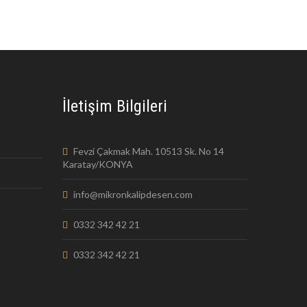
İletişim Bilgileri
Fevzi Çakmak Mah. 10513 Sk. No 14
Karatay/KONYA
info@mikronkalipdesen.com
0332 342 42 21
0332 342 42 21