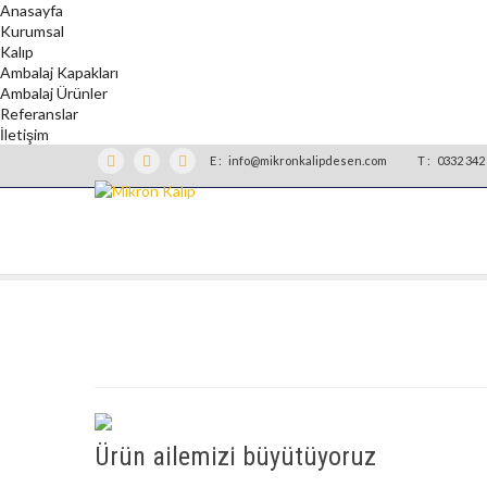
Anasayfa
Kurumsal
Kalıp
Ambalaj Kapakları
Ambalaj Ürünler
Referanslar
İletişim
E :
info@mikronkalipdesen.com
T :
0332 342 
Ürün ailemizi büyütüyoruz