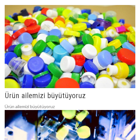
Ürün ailemizi büyütüyoruz
Ürün ailemizi büyütüyoruz