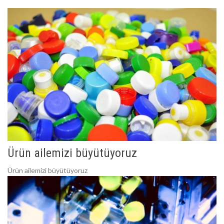
Ürün ailemizi büyütüyoruz
Ürün ailemizi büyütüyoruz