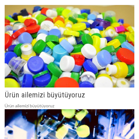
Ürün ailemizi büyütüyoruz
Ürün ailemizi büyütüyoruz