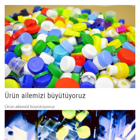
Ürün ailemizi büyütüyoruz
Ürün ailemizi büyütüyoruz