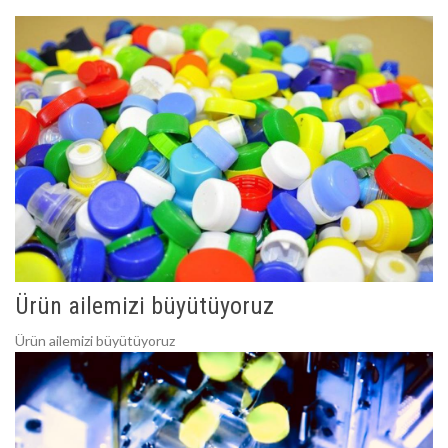
Ürün ailemizi büyütüyoruz
Ürün ailemizi büyütüyoruz