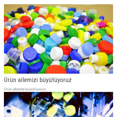
Ürün ailemizi büyütüyoruz
Ürün ailemizi büyütüyoruz