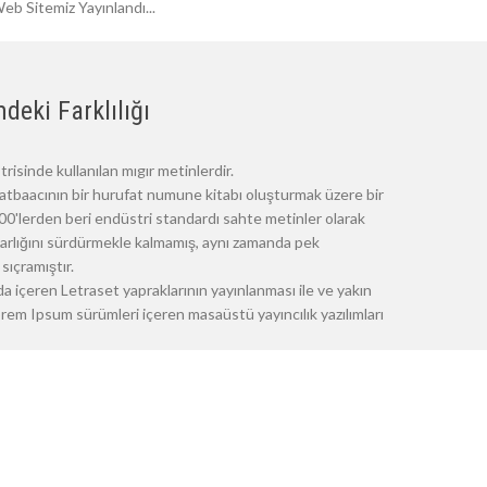
eb Sitemiz Yayınlandı...
deki Farklılığı
risinde kullanılan mıgır metinlerdir.
atbaacının bir hurufat numune kitabı oluşturmak üzere bir
 1500'lerden beri endüstri standardı sahte metinler olarak
 varlığını sürdürmekle kalmamış, aynı zamanda pek
sıçramıştır.
a içeren Letraset yapraklarının yayınlanması ile ve yakın
m Ipsum sürümleri içeren masaüstü yayıncılık yazılımları