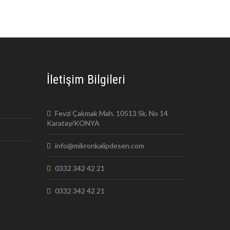
İletişim Bilgileri
Fevzi Çakmak Mah. 10513 Sk. No 14
Karatay/KONYA
info@mikronkalipdesen.com
0332 342 42 21
0332 342 42 21