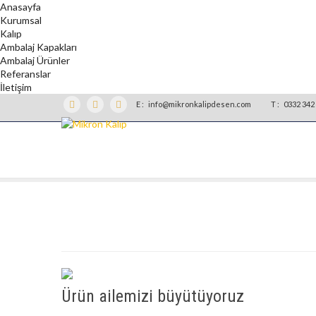
Anasayfa
Kurumsal
Kalıp
Ambalaj Kapakları
Ambalaj Ürünler
Referanslar
İletişim
E :
info@mikronkalipdesen.com
T :
0332 342 
Ürün ailemizi büyütüyoruz