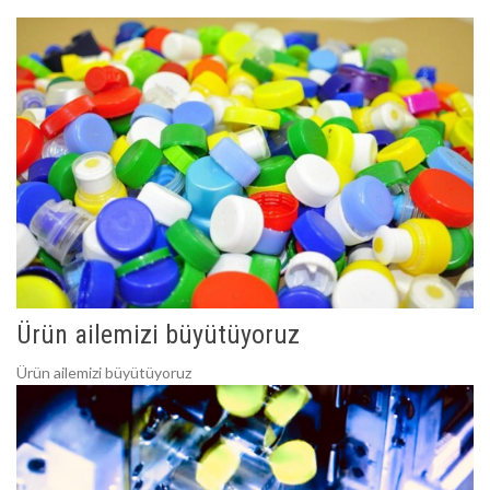
Ürün ailemizi büyütüyoruz
Ürün ailemizi büyütüyoruz