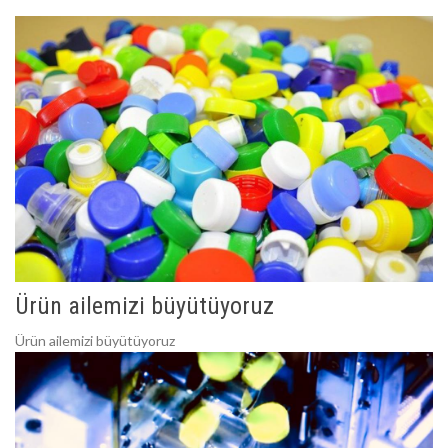
Ürün ailemizi büyütüyoruz
Ürün ailemizi büyütüyoruz