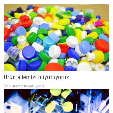
Ürün ailemizi büyütüyoruz
Ürün ailemizi büyütüyoruz