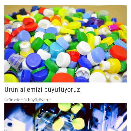
Ürün ailemizi büyütüyoruz
Ürün ailemizi büyütüyoruz