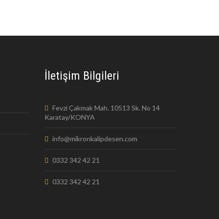
İletişim Bilgileri
Fevzi Çakmak Mah. 10513 Sk. No 14
Karatay/KONYA
info@mikronkalipdesen.com
0332 342 42 21
0332 342 42 21