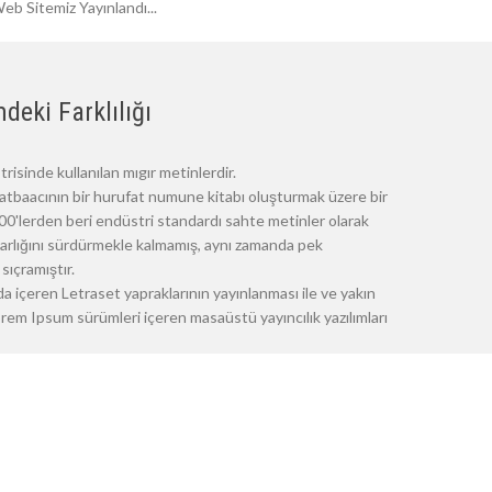
eb Sitemiz Yayınlandı...
deki Farklılığı
risinde kullanılan mıgır metinlerdir.
atbaacının bir hurufat numune kitabı oluşturmak üzere bir
 1500'lerden beri endüstri standardı sahte metinler olarak
 varlığını sürdürmekle kalmamış, aynı zamanda pek
sıçramıştır.
a içeren Letraset yapraklarının yayınlanması ile ve yakın
m Ipsum sürümleri içeren masaüstü yayıncılık yazılımları