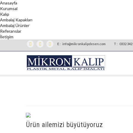
Anasayfa
Kurumsal
Kalıp
Ambalaj Kapakları
Ambalaj Ürünler
Referanslar
İletişim
E :
info@mikronkalipdesen.com
T :
0332 342 
Ürün ailemizi büyütüyoruz