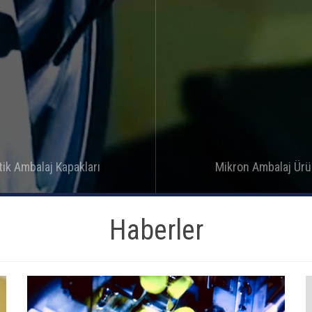
tik Ambalaj Kapakları
Mikron Ambalaj Ürü
Detay
Detay
Haberler