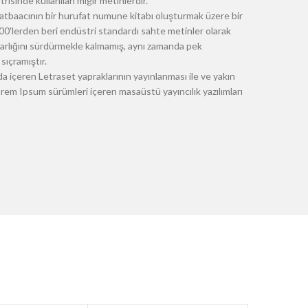
risinde kullanılan mıgır metinlerdir.
atbaacının bir hurufat numune kitabı oluşturmak üzere bir
 1500'lerden beri endüstri standardı sahte metinler olarak
 varlığını sürdürmekle kalmamış, aynı zamanda pek
sıçramıştır.
a içeren Letraset yapraklarının yayınlanması ile ve yakın
m Ipsum sürümleri içeren masaüstü yayıncılık yazılımları