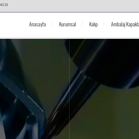
42 21
Anasayfa
Kurumsal
Kalıp
Ambalaj Kapakla