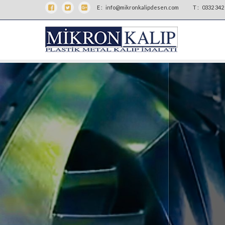
E :
info@mikronkalipdesen.com
T :
0332 342 