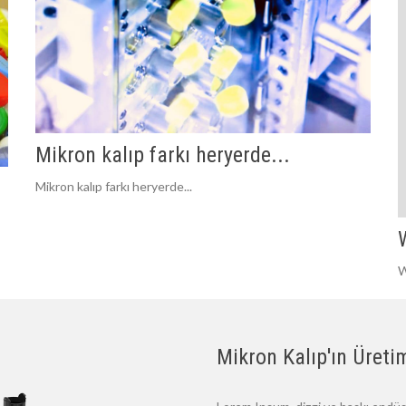
Mikron kalıp farkı heryerde...
Mikron kalıp farkı heryerde...
W
Mikron Kalıp'ın Üretim