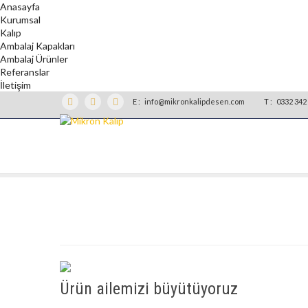
Anasayfa
Kurumsal
Kalıp
Ambalaj Kapakları
Ambalaj Ürünler
Referanslar
İletişim
E :
info@mikronkalipdesen.com
T :
0332 342 
Ürün ailemizi büyütüyoruz