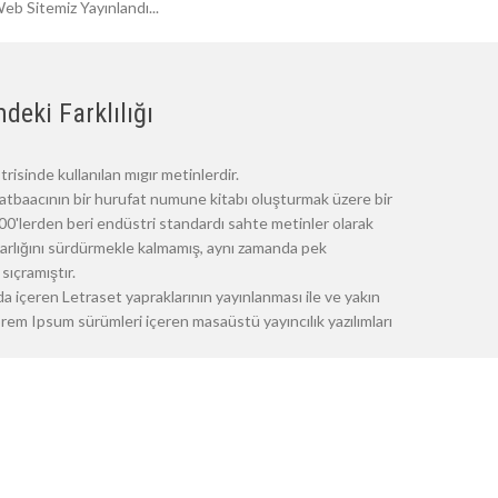
eb Sitemiz Yayınlandı...
deki Farklılığı
risinde kullanılan mıgır metinlerdir.
atbaacının bir hurufat numune kitabı oluşturmak üzere bir
 1500'lerden beri endüstri standardı sahte metinler olarak
 varlığını sürdürmekle kalmamış, aynı zamanda pek
sıçramıştır.
a içeren Letraset yapraklarının yayınlanması ile ve yakın
m Ipsum sürümleri içeren masaüstü yayıncılık yazılımları