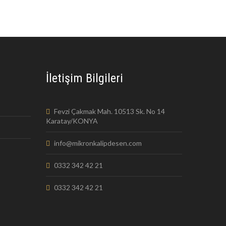
İletişim Bilgileri
Fevzi Çakmak Mah. 10513 Sk. No 14
Karatay/KONYA
info@mikronkalipdesen.com
0332 342 42 21
0332 342 42 21