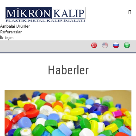
Anasayfa
Kurumsal
Kalıp
Ambalaj Kapakları
Ambalaj Ürünler
Referanslar
İletişim
Haberler