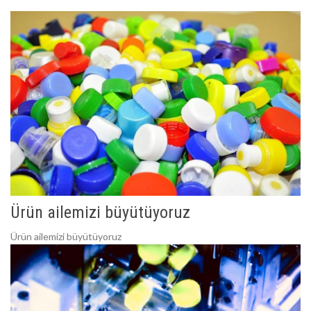
Ürün ailemizi büyütüyoruz
Ürün ailemizi büyütüyoruz