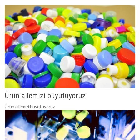
Ürün ailemizi büyütüyoruz
Ürün ailemizi büyütüyoruz