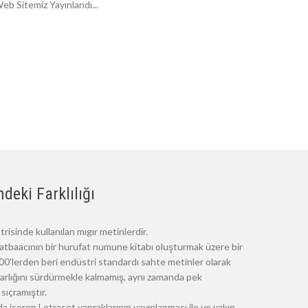
eb Sitemiz Yayınlandı...
deki Farklılığı
risinde kullanılan mıgır metinlerdir.
atbaacının bir hurufat numune kitabı oluşturmak üzere bir
 1500'lerden beri endüstri standardı sahte metinler olarak
 varlığını sürdürmekle kalmamış, aynı zamanda pek
sıçramıştır.
a içeren Letraset yapraklarının yayınlanması ile ve yakın