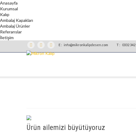
Anasayfa
Kurumsal
Kalıp
Ambalaj Kapakları
Ambalaj Ürünler
Referanslar
İletişim
E :
info@mikronkalipdesen.com
T :
0332 342 
Ürün ailemizi büyütüyoruz