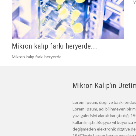
W
Mikron kalıp farkı heryerde...
Mikron kalıp farkı heryerde...
Mikron Kalıp'ın Üretim
Lorem Ipsum, dizgi ve baskı endüst
Lorem Ipsum, adı bilinmeyen bir m
yazı galerisini alarak karıştırdığı
kullanılmıştır. Beşyüz yıl boyunca
değişmeden elektronik dizgiye de 
1960'larda Lorem Ipsum pasajları d