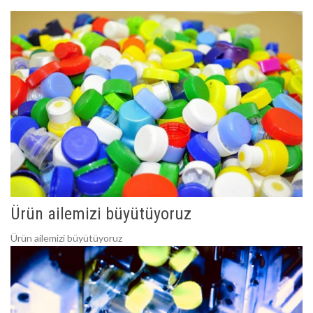
Ürün ailemizi büyütüyoruz
Ürün ailemizi büyütüyoruz