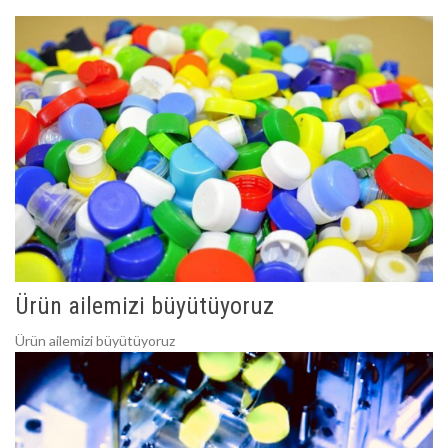
Ürün ailemizi büyütüyoruz
Ürün ailemizi büyütüyoruz