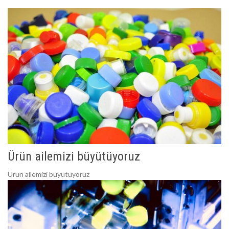
Ürün ailemizi büyütüyoruz
Ürün ailemizi büyütüyoruz