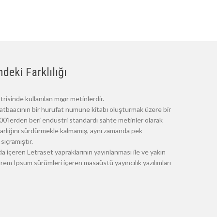
deki Farklılığı
risinde kullanılan mıgır metinlerdir.
atbaacının bir hurufat numune kitabı oluşturmak üzere bir
 1500'lerden beri endüstri standardı sahte metinler olarak
 varlığını sürdürmekle kalmamış, aynı zamanda pek
sıçramıştır.
a içeren Letraset yapraklarının yayınlanması ile ve yakın
m Ipsum sürümleri içeren masaüstü yayıncılık yazılımları