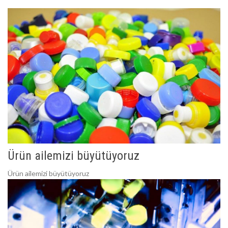
Ürün ailemizi büyütüyoruz
Ürün ailemizi büyütüyoruz