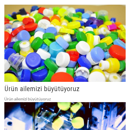
Ürün ailemizi büyütüyoruz
Ürün ailemizi büyütüyoruz