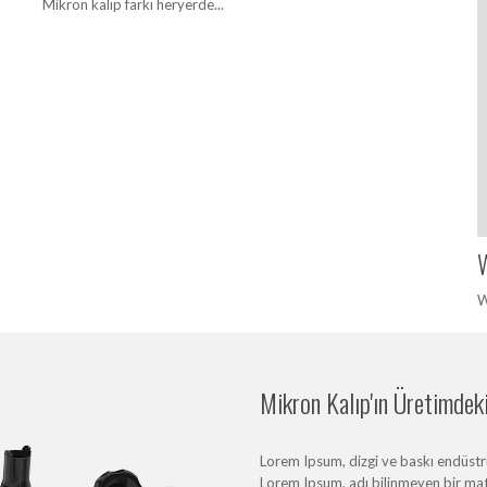
Mikron kalıp farkı heryerde...
W
W
Mikron Kalıp'ın Üretimdeki 
Lorem Ipsum, dizgi ve baskı endüstris
Lorem Ipsum, adı bilinmeyen bir mat