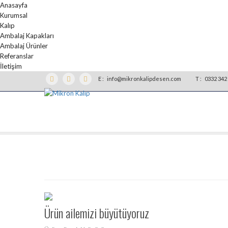
Anasayfa
Kurumsal
Kalıp
Ambalaj Kapakları
Ambalaj Ürünler
Referanslar
İletişim
E :
info@mikronkalipdesen.com
T :
0332 342 
Ürün ailemizi büyütüyoruz