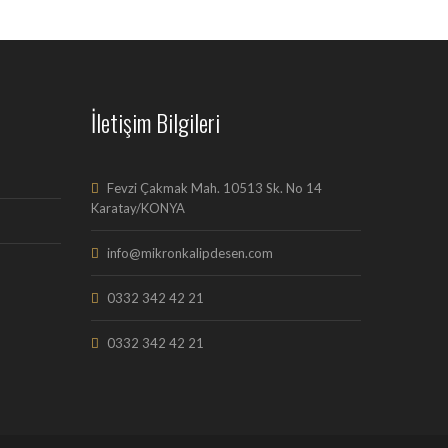
İletişim Bilgileri
Fevzi Çakmak Mah. 10513 Sk. No 14
Karatay/KONYA
info@mikronkalipdesen.com
0332 342 42 21
0332 342 42 21