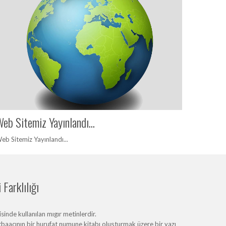
eb Sitemiz Yayınlandı...
eb Sitemiz Yayınlandı...
Farklılığı
inde kullanılan mıgır metinlerdir.
baacının bir hurufat numune kitabı oluşturmak üzere bir yazı