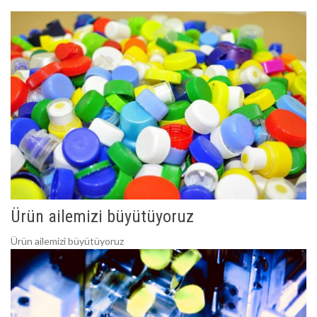
Ürün ailemizi büyütüyoruz
Ürün ailemizi büyütüyoruz