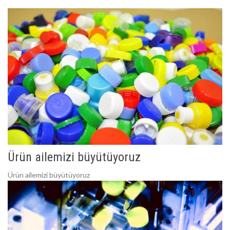
Ürün ailemizi büyütüyoruz
Ürün ailemizi büyütüyoruz